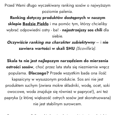
Przed Wami długo wyczekiwany ranking sosów o najwyższym
poziomie palenia.
Ranking dotyczy produktów dostępnych
w naszym
sklepie
Będzie Piekło
i ma pomóc tym, którzy chcieliby
wybrać odpowiedni ostry - ba! -
najostrzejszy sos chili
dla
siebie.
Oczywiście ranking ma charakter subiektywny
– i
nie
zawiera wartości w skali SHU
(Scoville'a).
Skala ta nie jest najlepszym narzędziem do mierzenia
ostrości sosów
, choć przez lata stała się niezmiernie wręcz
popularna.
Dlaczego?
Przede wszystkim bada ona ilość
kapsaicyny w wysuszonym produkcie. Sos ani nie jest
produktem suchym (zwiera mokre składniki, wodę, ocet, soki
owocowe, woda znajduje się również w papryce!), ani też
papryka (z której większość ostrych sosów jest skonstruowana)
nie jest stabilnym surowcem.