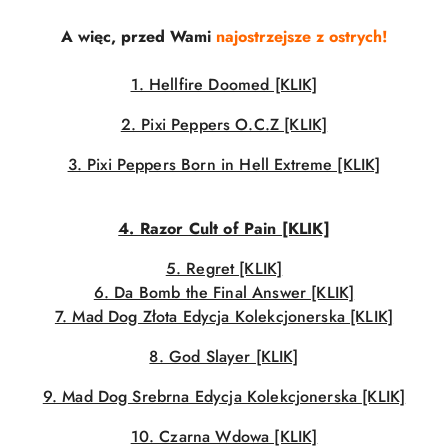
A więc, przed Wami
najostrzejsze z ostrych!
1. Hellfire Doomed [KLIK]
2. Pixi Peppers O.C.Z [KLIK]
3. Pixi Peppers Born in Hell Extreme [KLIK]
4. Razor Cult of Pain [KLIK]
5. Regret [KLIK]
6. Da Bomb the Final Answer [KLIK]
7. Mad Dog Złota Edycja Kolekcjonerska [KLIK]
8. God Slayer [KLIK]
9. Mad Dog Srebrna Edycja Kolekcjonerska [KLIK]
10. Czarna Wdowa [KLIK]