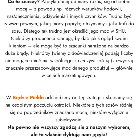
Co to znaczy?
Papryki danej odmiany różnią się od siebie
mocą – z powodu np. różnych warunków hodowli,
nasłonecznienia, odżywienia i innych czynników. Trudno być
zawsze pewnym, jakiej mocy paprykę otrzymamy i jaka trafi do
sosu. Dlatego tak trudno jest określić jego moc w SHU.
Niektórzy producenci szacują, by dać jakiś ogląd swoim
klientom – ale mogą być to szacunki narażone na bardzo
duże błędy. Niektórzy (wiemy z doświadczenia) podają liczby
nie mogące mieć nic wspólnego z rzeczywistością (zazwyczaj
znacznie przeszacowujące moc danego produktu) – głównie
w celach marketingowych.
W
Będzie Piekło
odchodzimy od tej strategii i skupiamy się
na osobistym poczuciu ostrości. Niektóre z tych sosów różnią
się od poprzedników znacząco mocą, niektóre wyłącznie
subiektywnie.
Na pewno nie wszyscy zgodzą się z naszym wyborem,
ale to właśnie dyktują nam języki!