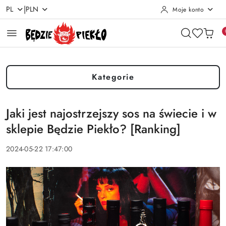
|
PL
PLN
Moje konto
Przejdź do treści głównej
Przejdź do wyszukiwarki
Przejdź do moje konto
Przejdź do menu głównego
Przejdź do stopki
Kategorie
Jaki jest najostrzejszy sos na świecie i w
sklepie Będzie Piekło? [Ranking]
2024-05-22 17:47:00