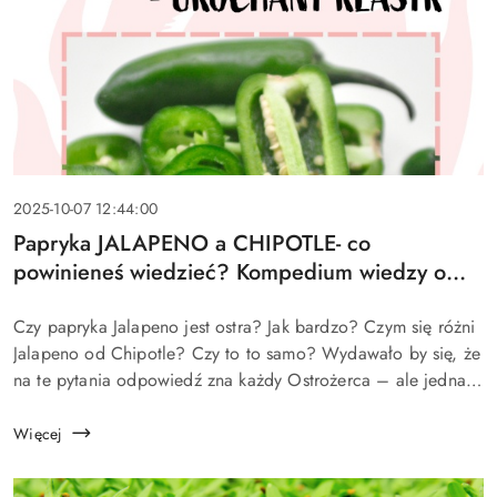
Data
2025-10-07 12:44:00
dodania:
Tytuł
Papryka JALAPENO a CHIPOTLE- co
artykułu:
powinieneś wiedzieć? Kompedium wiedzy o
papryce.
Treść
Czy papryka Jalapeno jest ostra? Jak bardzo? Czym się różni
artykułu:
Jalapeno od Chipotle? Czy to to samo? Wydawało by się, że
na te pytania odpowiedź zna każdy Ostrożerca – ale jednak
wciąż pojawiają się one w kontakcie z nami. Przed Wami
kr&oacut...
Więcej