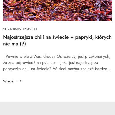
Data
2021-08-09 12:42:00
dodania:
Tytuł
Najostrzejsza chili na świecie + papryki, których
artykułu:
nie ma (?)
Treść
Pewnie wielu z Was, drodzy Ostrożercy, jest przekonanych,
artykułu:
że zna odpowiedź na pytanie – jaka jest najostrzejsza
papryczka chili na świecie? W sieci można znaleźć bardzo
dużo sprzecznych informacji na ten temat, co mniej
cierpliwych może przy...
Więcej