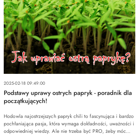
Data
2025-02-18 09:49:00
dodania:
Tytuł
Podstawy uprawy ostrych papryk - poradnik dla
artykułu:
początkujących!
Treść
Hodowla najostrzejszych papryk chili to fascynująca i bardzo
artykułu:
pochłaniająca pasja, która wymaga dokładności, uważności i
odpowiedniej wiedzy. Ale nie trzeba być PRO, żeby móc
cieszyć się własną ostrą papryką! Przed wami podstawowa