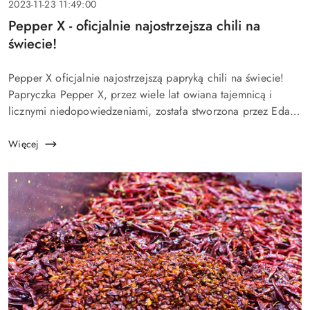
Data
2023-11-23 11:49:00
dodania:
Tytuł
Pepper X - oficjalnie najostrzejsza chili na
artykułu:
świecie!
Treść
Pepper X oficjalnie najostrzejszą papryką chili na świecie!
artykułu:
Papryczka Pepper X, przez wiele lat owiana tajemnicą i
licznymi niedopowiedzeniami, została stworzona przez Eda
Curie, zwanego „Smokin' Ed” już ponad 10 lat temu. Dla
tych, któ...
Więcej