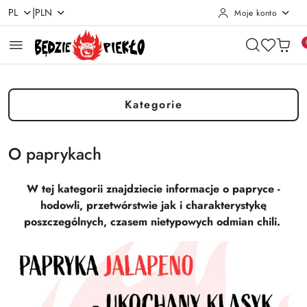
|
PL
PLN
Moje konto
Przejdź do treści głównej
Przejdź do wyszukiwarki
Przejdź do moje konto
Przejdź do menu głównego
Przejdź do stopki
Kategorie
O paprykach
W tej kategorii znajdziecie informacje o papryce -
hodowli, przetwórstwie jak i charakterystykę
poszczególnych, czasem nietypowych odmian chili.