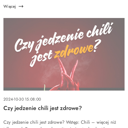
dawka wie...
Więcej
Data
2024-10-30 15:08:00
dodania:
Tytuł
Czy jedzenie chili jest zdrowe?
artykułu:
Treść
Czy jedzenie chili jest zdrowe? Wstęp: Chili – więcej niż