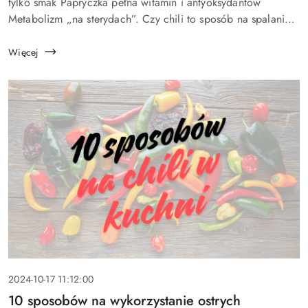
artykułu:
tylko smak Papryczka pełna witamin i antyoksydantów
Metabolizm „na sterydach”. Czy chili to sposób na spalanie
kalorii? Naturalne wsparcie dla serca Wsparc...
Więcej
Data
2024-10-17 11:12:00
dodania:
Tytuł
10 sposobów na wykorzystanie ostrych