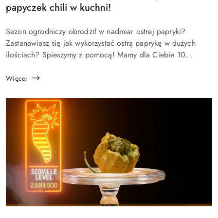
artykułu:
papyczek chili w kuchni!
Treść
Sezon ogrodniczy obrodził w nadmiar ostrej papryki?
artykułu:
Zastanawiasz się jak wykorzystać ostrą paprykę w dużych
ilościach? Spieszymy z pomocą! Mamy dla Ciebie 10
sposobów na wykorzystanie papryczki chili w kuchni!
(dowolnej odmiany - może być to z...
Więcej