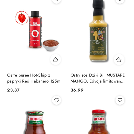
Ostre puree Hot-Chip z
Ostry sos Dziki Bill MUSTARD
papryki Red Habanero 125ml
MANGO, Edycja limitowana
na 10-lecie, 200ml
23.87
36.99
Cena:
Cena: