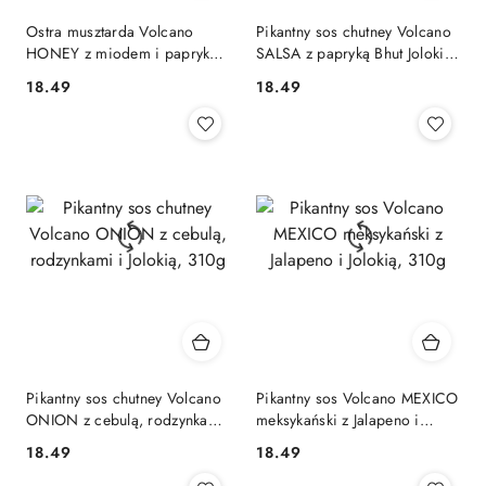
Ostra musztarda Volcano
Pikantny sos chutney Volcano
HONEY z miodem i papryką
SALSA z papryką Bhut Jolokia,
Bhut Jolokia, 310g
280g
18.49
18.49
Cena:
Cena:
Pikantny sos chutney Volcano
Pikantny sos Volcano MEXICO
ONION z cebulą, rodzynkami
meksykański z Jalapeno i
i Jolokią, 310g
Jolokią, 310g
18.49
18.49
Cena:
Cena: