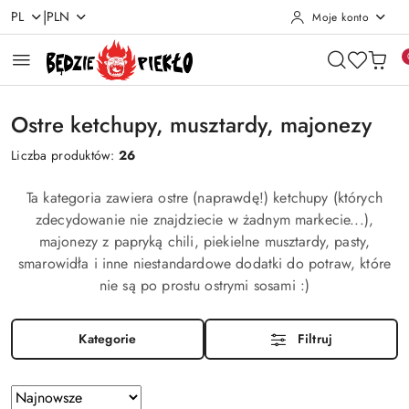
|
PL
PLN
Moje konto
Przejdź do treści głównej
Przejdź do wyszukiwarki
Przejdź do moje konto
Przejdź do menu głównego
Przejdź do stopki
Ostre ketchupy, musztardy, majonezy
Liczba produktów:
26
Ta kategoria zawiera ostre (naprawdę!) ketchupy (których
zdecydowanie nie znajdziecie w żadnym markecie...),
majonezy z papryką chili, piekielne musztardy, pasty,
smarowidła i inne niestandardowe dodatki do potraw, które
nie są po prostu ostrymi sosami :)
Kategorie
Filtruj
Zastosowano
Sortuj