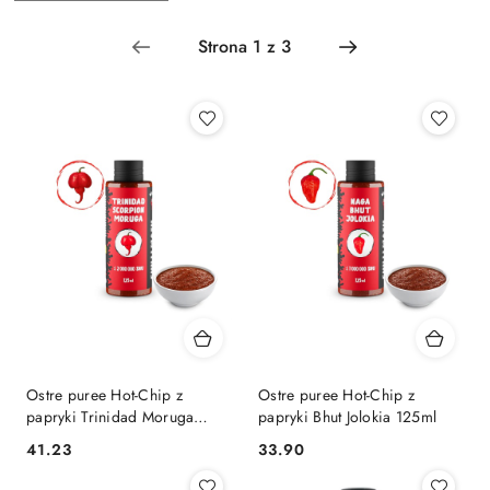
według
sortowanie:
Najnowsze.
Ostre puree Hot-Chip z
Ostre puree Hot-Chip z
papryki Trinidad Moruga
papryki Bhut Jolokia 125ml
Scorpion 125ml
41.23
33.90
Cena:
Cena: