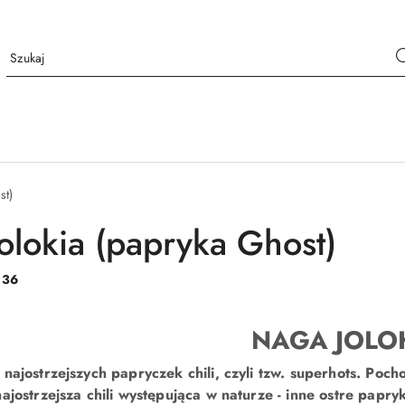
st)
olokia (papryka Ghost)
:
36
NAGA JOLO
 najostrzejszych papryczek chili, czyli tzw. superhots. Po
najostrzejsza chili występująca w naturze - inne ostre pap