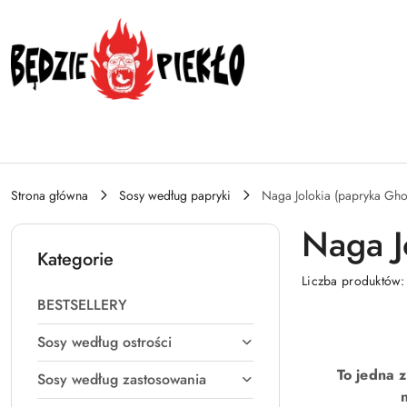
Przejdź do treści głównej
Przejdź do wyszukiwarki
Przejdź do moje konto
Przejdź do menu głównego
Przejdź do stopki
Strona główna
Sosy według papryki
Naga Jolokia (papryka Gho
Naga J
Kategorie
Liczba produktów
BESTSELLERY
Sosy według ostrości
To jedna z
Sosy według zastosowania