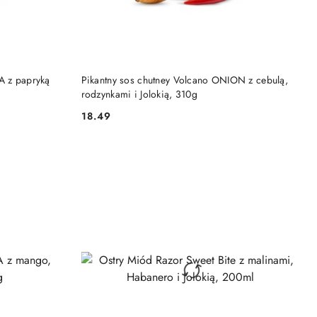
DO KOSZYKA
A z papryką
Pikantny sos chutney Volcano ONION z cebulą,
rodzynkami i Jolokią, 310g
18.49
Cena: