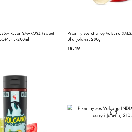
DO KOSZYKA
DO KOSZYKA
 sosów Razor SMAKOSZ (Sweet
Pikantny sos chutney Volcano SALS
 K-BOMB) 3x200ml
Bhut Jolokia, 280g
18.49
Cena: