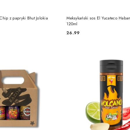
DO KOSZYKA
DO KOSZYKA
Chip z papryki Bhut Jolokia
Meksykański sos El Yucateco Haba
120ml
26.99
Cena: