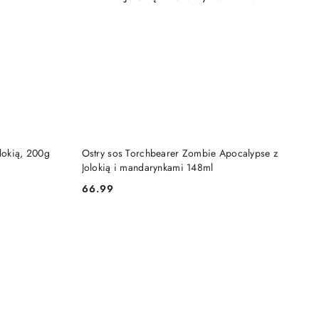
DO KOSZYKA
lokią, 200g
Ostry sos Torchbearer Zombie Apocalypse z
Jolokią i mandarynkami 148ml
66.99
Cena: