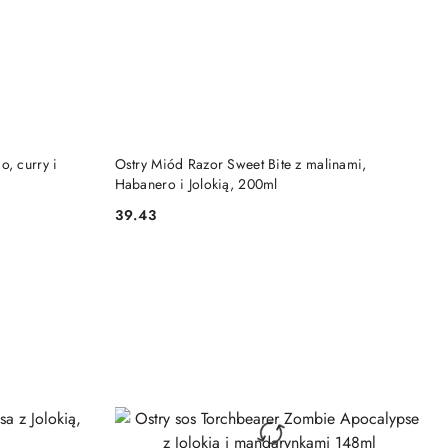
DO KOSZYKA
, curry i
Ostry Miód Razor Sweet Bite z malinami,
Habanero i Jolokią, 200ml
39.43
Cena: