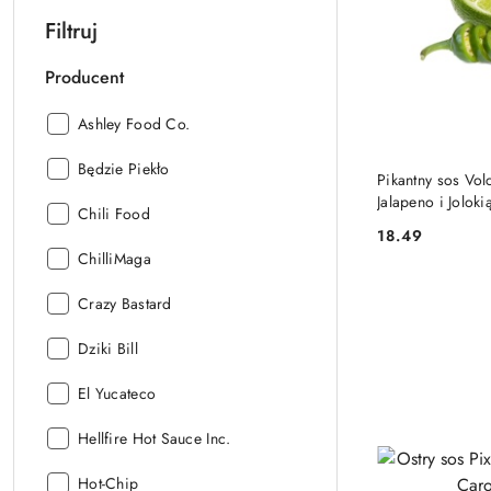
Filtruj
Producent
Producent:
Ashley Food Co.
Producent:
Będzie Piekło
Pikantny sos Vo
Jalapeno i Joloki
Producent:
Chili Food
18.49
Cena:
Producent:
ChilliMaga
Producent:
Crazy Bastard
Producent:
Dziki Bill
Producent:
El Yucateco
Producent:
Hellfire Hot Sauce Inc.
Producent:
Hot-Chip