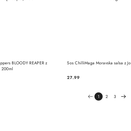
DO KOSZYKA
DO KOSZYKA
 Peppers BLOODY REAPER z
Sos ChilliMaga Moravska salsa z Jo
, 200ml
27.99
Cena:
1
2
3