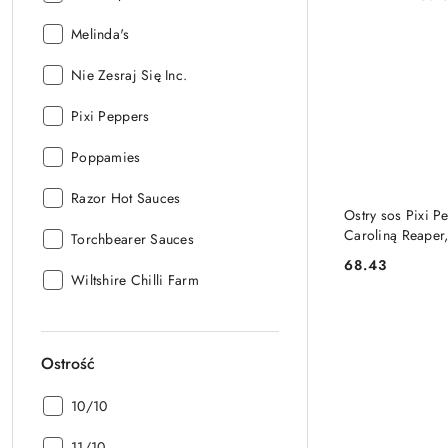
Producent:
Melinda's
Producent:
Nie Zesraj Się Inc.
Producent:
Pixi Peppers
Producent:
Poppamies
Producent:
Razor Hot Sauces
Ostry sos Pixi
Caroliną Reaper
Producent:
Torchbearer Sauces
68.43
Cena:
Producent:
Wiltshire Chilli Farm
Ostrość
Ostrość:
10/10
Ostrość:
11/10