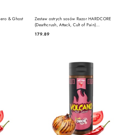
DO KOSZYKA
nero & Ghost
Zestaw ostrych sosów Razor HARDCORE
(Deathcrush, Attack, Cult of Pain)
2x200ml+1x100ml
179.89
Cena: