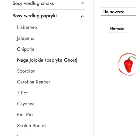
Sosy według smaku
Zastosowano
Sortuj
Sosy według papryki
według
sortowanie:
Najnowsze.
Habanero
Nowość
Jalapeno
Chipotle
Naga Jolokia (papryka Ghost)
Scorpion
Carolina Reaper
7 Pot
Cayenne
Piri- Piri
Scotch Bonnet