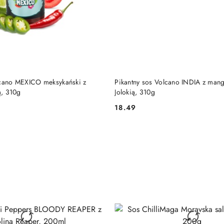
DO KOSZYKA
DO KOSZYKA
lcano MEXICO meksykański z
Pikantny sos Volcano INDIA z mango
ą, 310g
Jolokią, 310g
18.49
Cena: