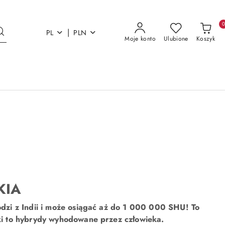
|
PL
PLN
Moje konto
Ulubione
Koszyk
KIA
chodzi z Indii i może osiągać aż do 1 000 000 SHU! To
ryki to hybrydy wyhodowane przez człowieka.