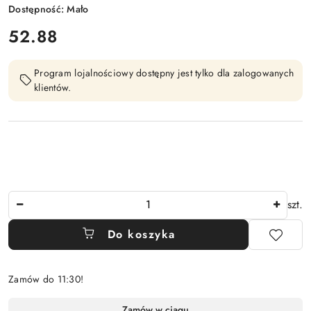
Dostępność:
Mało
cena:
52.88
Program lojalnościowy dostępny jest tylko dla zalogowanych
klientów.
Ilość
szt.
Do koszyka
Zamów do 11:30!
Dostępność
Zamów w ciągu