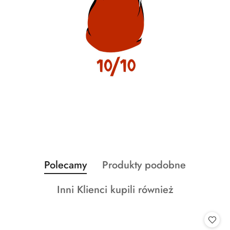
Produkty
Produkty
Polecamy
Produkty podobne
Pomiń karuzelę produktów
o
o
Produkty
Inni Klienci kupili również
statusie:
statusie:
o
statusie: