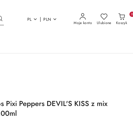
|
PL
PLN
Moje konto
Ulubione
Koszyk
os Pixi Peppers DEVIL'S KISS z mix
200ml