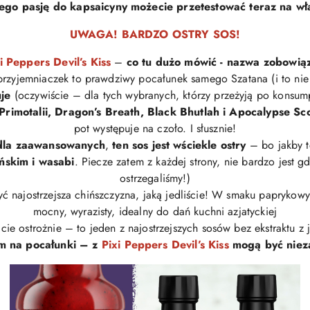
Jego pasję do kapsaicyny możecie przetestować teraz na wł
UWAGA! BARDZO OSTRY SOS!
i Peppers Devil’s Kiss
–
co tu dużo mówić -
nazwa zobowiązu
 przyjemniaczek to prawdziwy pocałunek samego Szatana
(i to ni
uje
(oczywiście – dla tych wybranych, którzy przeżyją po konsump
Primotalii, Dragon’s Breath, Black Bhutlah i Apocalypse Sc
pot występuje na czoło.
I słusznie!
 dla zaawansowanych
,
ten sos jest wściekle ostry
– bo jakby t
ńskim i wasabi
.
Piecze zatem z każdej strony, nie bardzo jest gd
ostrzegaliśmy!)
yć najostrzejsza chińszczyzna, jaką jedliście!
W smaku paprykowy,
mocny, wyrazisty, idealny do dań kuchni azjatyckiej
cie ostrożnie – to jeden z najostrzejszych sosów bez ekstraktu z j
m na pocałunki – z
Pixi Peppers Devil’s Kiss
mogą być niez