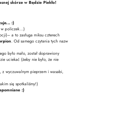
asnej skórze w Będzie Piekło!
je... :)
e w policzek...)
cji)
– a to zasługa miksu czterech
orpion
. Od samego czytania
tych nazw
ego było mało, został doprawiony
zie uciekać (żeby nie było, że nie
 z wyczuwalnym pieprzem i wasabi,
akim się spotkaliśmy!)
apomniane :)