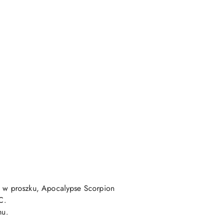
i w proszku, Apocalypse Scorpion
a C.
mu.