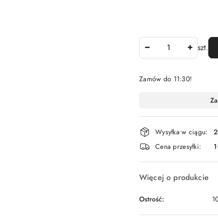
Ilość
szt.
Zamów do 11:30!
Dostępność
Za
i
dostawa
Wysyłka w ciągu:
2
Cena przesyłki:
1
Więcej o produkcie
Ostrość:
1