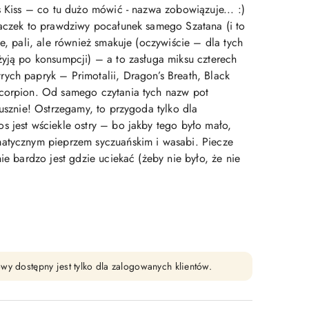
s Kiss – co tu dużo mówić - nazwa zobowiązuje... :)
iaczek to prawdziwy pocałunek samego Szatana (i to
ze, pali, ale również smakuje (oczywiście – dla tych
żyją po konsumpcji) – a to zasługa miksu czterech
ych papryk – Primotalii, Dragon’s Breath, Black
Scorpion. Od samego czytania tych nazw pot
łusznie! Ostrzegamy, to przygoda tylko dla
s jest wściekle ostry – bo jakby tego było mało,
atycznym pieprzem syczuańskim i wasabi. Piecze
nie bardzo jest gdzie uciekać (żeby nie było, że nie
wy dostępny jest tylko dla zalogowanych klientów.