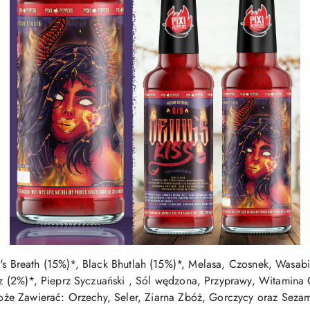
's Breath (15%)*, Black Bhutlah (15%)*, Melasa, Czosnek, Wasab
z (2%)*, Pieprz Syczuański , Sól wędzona, Przyprawy, Witamin
że Zawierać: Orzechy, Seler, Ziarna Zbóż, Gorczycy oraz Seza