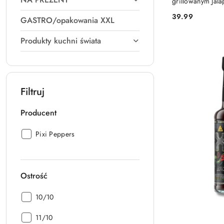
grillowanym Jal
39.99
GASTRO/opakowania XXL
Cena:
Produkty kuchni świata
Filtruj
Producent
Producent:
Pixi Peppers
Ostrość
Ostrość:
10/10
Ostrość:
11/10