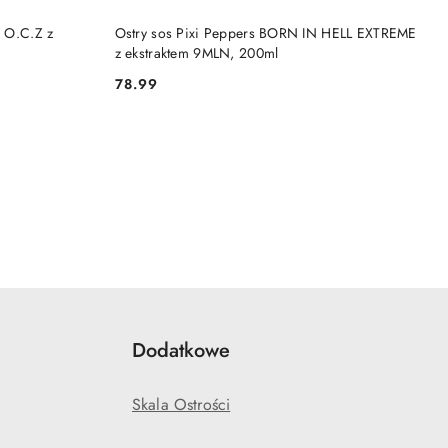
NY
PRODUKT NIEDOSTĘPNY
s O.C.Z z
Ostry sos Pixi Peppers BORN IN HELL EXTREME
z ekstraktem 9MLN, 200ml
78.99
Cena:
Dodatkowe
Skala Ostrości