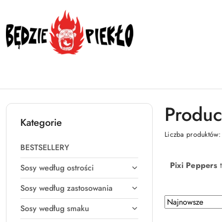
Przejdź do treści głównej
Przejdź do wyszukiwarki
Przejdź do moje konto
Przejdź do menu głównego
Przejdź do stopki
Produc
Kategorie
Liczba produktów
BESTSELLERY
Pixi Peppers
t
Sosy według ostrości
Sosy według zastosowania
Zastosowano
Sortuj
Sosy według smaku
według
sortowanie: