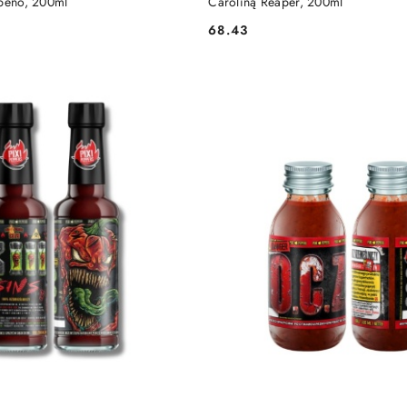
apeno, 200ml
Caroliną Reaper, 200ml
68.43
Cena: