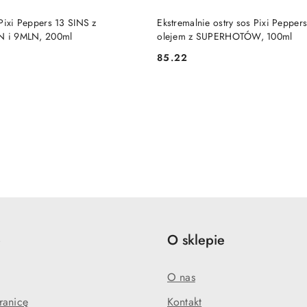
DUKT NIEDOSTĘPNY
PRODUKT NIEDOSTĘP
Pixi Peppers 13 SINS z
Ekstremalnie ostry sos Pixi Pepper
LN i 9MLN, 200ml
olejem z SUPERHOTÓW, 100ml
85.22
Cena:
e
O sklepie
O nas
ranicę
Kontakt