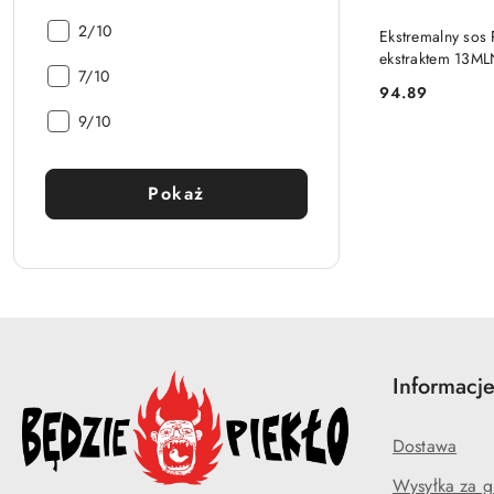
PRO
Ostrość:
2/10
Ekstremalny sos 
ekstraktem 13M
Ostrość:
7/10
94.89
Cena:
Ostrość:
9/10
Pokaż
Informacj
Dostawa
Wysyłka za g