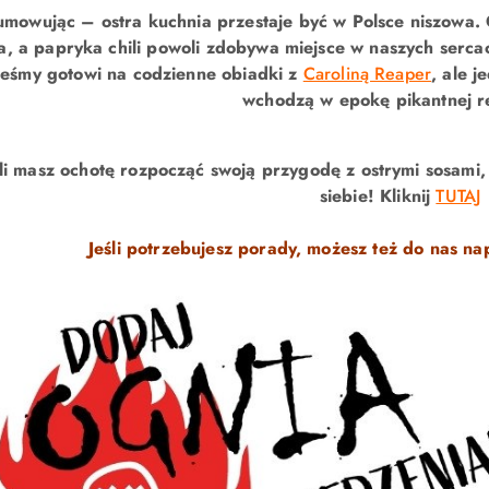
mowując – ostra kuchnia przestaje być w Polsce niszowa. 
a, a papryka chili powoli zdobywa miejsce w naszych serca
teśmy gotowi na codzienne obiadki z
Caroliną Reaper
, ale 
wchodzą w epokę pikantnej re
śli masz ochotę rozpocząć swoją przygodę z ostrymi sosami, 
siebie!
Kliknij
TUTAJ
Jeśli potrzebujesz porady, możesz też do nas na