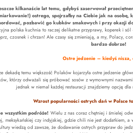
eszcze kilkanaście lat temu, gdybyś zaserwował przeciętn
miarkowanie!) ostrego, spojrzałby na Ciebie jak na osobę,
ordować, pozbawić go kubków smakowych i przy okazji dok
cyjna polska kuchnia to raczej delikatne przyprawy, koperek i sól 
eprz, czosnek i chrzan! Ale czasy się zmieniają, a my, Polacy, co
bardzo dobrze!
Ostre jedzenie – kiedyś nisza, 
ze dekadę temu większość Polaków kojarzyła ostre jedzenie głów
ków, którzy odważali się próbować sosów z wymownymi nazwam
jednak w niemal każdej restauracji znajdziemy opcję dla
Wzrost popularności ostrych dań w Polsce to
e wszystkim podróże!
Wielu z nas coraz chętniej i śmielej odw
iej, meksykańskiej czy indyjskiej, gdzie chili nie jest dodatkiem,
ultury wiedzą od zawsze, że dodawanie ostrych przypraw do jedz