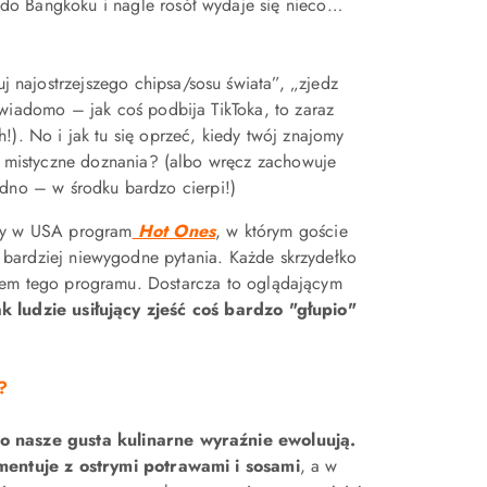
 do Bangkoku i nagle rosół wydaje się nieco…
 najostrzejszego chipsa/sosu świata”, „zjedz
 wiadomo – jak coś podbija TikToka, to zaraz
!). No i jak tu się oprzeć, kiedy twój znajomy
ał mistyczne doznania? (albo wręcz zachowuje
edno – w środku bardzo cierpi!)
owy w USA program
Hot Ones
, w którym goście
 bardziej niewygodne pytania. Każde skrzydełko
onem tego programu. Dostarcza to oglądającym
 ludzie usiłujący zjeść coś bardzo "głupio"
?
to nasze gusta kulinarne wyraźnie ewoluują.
ntuje z ostrymi potrawami i sosami
, a w