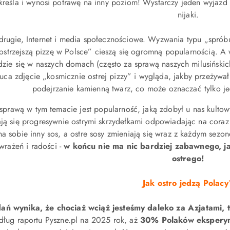
reśla i wynosi potrawę na inny poziom! Wystarczy jeden wyjazd
nijaki.
drugie, Internet i media społecznościowe. Wyzwania typu „spróbuj
ostrzejszą pizzę w Polsce” cieszą się ogromną popularnością. A
dzie się w naszych domach (często za sprawą naszych milusińskich
uca zdjęcie „kosmicznie ostrej pizzy” i wygląda, jakby przeżyw
podejrzanie kamienną twarz, co może oznaczać tylko j
 sprawą w tym temacie jest popularność, jaką zdobył u nas kult
ją się progresywnie ostrymi skrzydełkami odpowiadając na coraz
a sobie inny sos, a ostre sosy zmieniają się wraz z każdym sez
wrażeń i radości -
w końcu nie ma nic bardziej zabawnego, jak
ostrego!
Jak ostro jedzą Polacy
ań wynika, że chociaż wciąż jesteśmy daleko za Azjatami, 
ług raportu Pyszne.pl na 2025 rok, aż
30% Polaków eksperyme