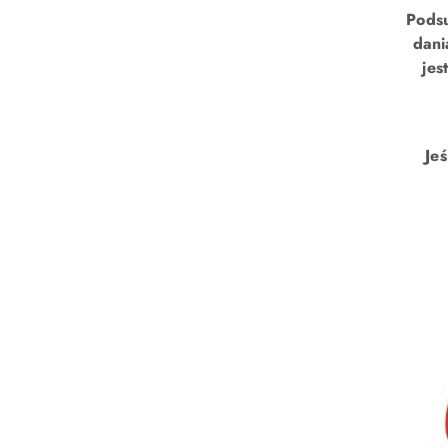
Podsu
dani
jes
Je