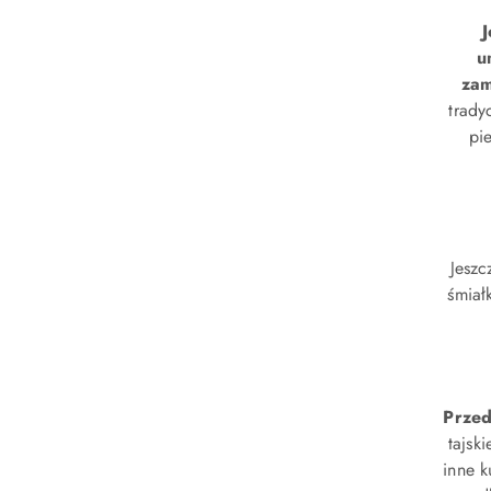
J
u
zam
trady
pi
Jeszc
śmiał
Przed
tajsk
inne k