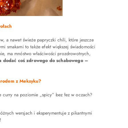
tołach
, a nawet świeże papryczki chili, które jeszcze
rymi smakami to także efekt większej świadomości
enie, ma mnóstwo właściwości prozdrowotnych,
na dodać coś zdrowego do schabowego –
i rodem z Meksyku?
ie curry na poziomie „spicy” bez łez w oczach?
 różnych wersjach i eksperymentuje z pikantnymi
!