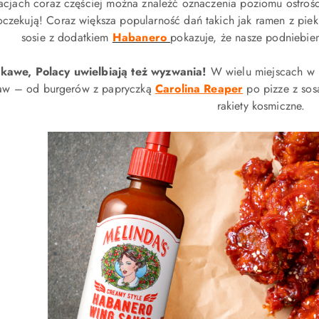
racjach coraz częściej można znaleźć oznaczenia poziomu ostroś
oczekują! Coraz większa popularność dań takich jak ramen z piek
sosie z dodatkiem
Habanero
pokazuje, że nasze podniebieni
ekawe, Polacy uwielbiają też wyzwania!
W wielu miejscach w k
aw – od burgerów z papryczką
Carolina Reaper
po pizze z sos
rakiety kosmiczne.