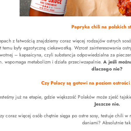
Papryka chili na polskich s
pach z łatwością znajdziemy coraz więcej rodzajów ostrych sosów
lat temu były egzotyczną ciekawostką. Wzrost zainteresowania ost
wotnej – kapsaicyna, czyli substancja odpowiedzialna za piecz
n. wspomaga metabolizm i działa przeciwzapalnie.
A jeśli moż
dlaczego nie?
Czy Polacy są gotowi na poziom ostrośc
esteśmy już na etapie, gdzie większość Polaków może zjeść tajsk
Jeszcze nie.
zy coraz więcej osób chętnie sięga po ostre sosy, testuje chili w
daniami? Absolutnie tak