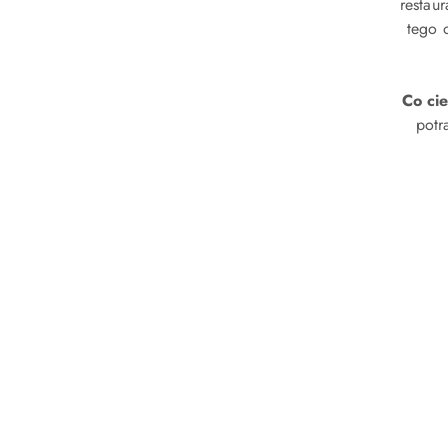
restau
tego 
Co ci
potr