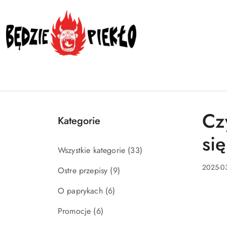
Przejdź do treści głównej
Przejdź do wyszukiwarki
Przejdź do moje konto
Przejdź do menu głównego
Przejdź do stopki
Cz
Kategorie
się
Wszystkie kategorie
(33)
2025-03
Ostre przepisy
(9)
O paprykach
(6)
Promocje
(6)