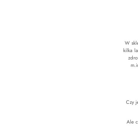
W skle
kilka 
zdro
m.i
Czy j
Ale c