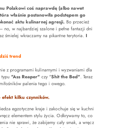
emu Polakowi coś naprawdę (albo nawet
 która właśnie postanowiła podstępem go
onać aktu kulinarnej agresji.
Bo przecież
– no, w najbardziej szalone i pełne fantazji dni
raz śmielej wkraczamy na pikantne terytoria.
I
dziś trend
nie z programami kulinarnymi i wyzwaniami dla
i typu
"Ass Reaper"
czy "
Shit the Bed"
. Teraz
 miłośników palenia tego i owego.
 efekt kilku czynników.
iedza egzotyczne kraje i zakochuje się w kuchni
 a wręcz elementem stylu życia. Odkrywamy to, co
enia nie sprawi, że zabijemy cały smak, a wręcz