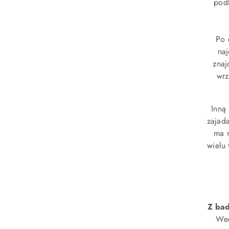
podk
Po 
naj
znaj
wrz
Inną
zajada
ma n
wielu 
Z bad
Wed