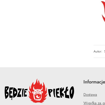
Autor:
Informacj
Dostawa
Wysyłka za g