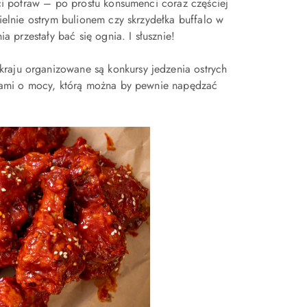
ci potraw – po prostu konsumenci coraz częściej
ielnie ostrym bulionem czy skrzydełka buffalo w
a przestały bać się ognia. I słusznie!
raju organizowane są konkursy jedzenia ostrych
ami o mocy, którą można by pewnie napędzać