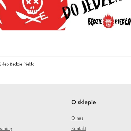
Sklep Będzie Piekło
e
O sklepie
O nas
ranicę
Kontakt