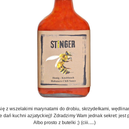
i się z wszelakimi marynatami do drobiu, skrzydełkami, wędlina
ie dań kuchni azjatyckiej)! Zdradzimy Wam jednak sekret: jest
Albo prosto z butelki ;) (ciii.....)