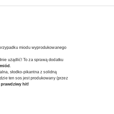
ym przypadku miodu wyprodukowanego
nie użądlić! To za sprawą dodatku
miód
.
lna, słodko-pikantna z solidną
dzie ten sos jest produkowany (przez
–
prawdziwy hit!