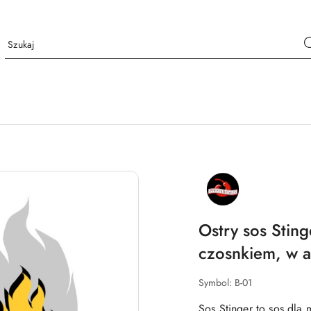
NAZWA
PRODUCENTA:
PFEFFERHAUS
Ostry sos Stin
czosnkiem, w a
Symbol:
B-01
Sos Stinger to sos dla