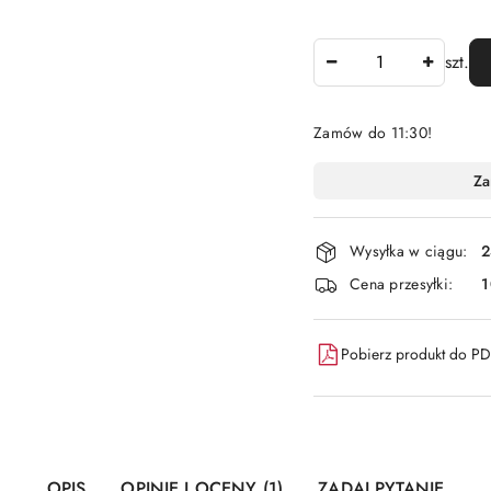
Ilość
szt.
Zamów do 11:30!
Dostępność
Za
i
dostawa
Wysyłka w ciągu:
2
Cena przesyłki:
1
Pobierz produkt do P
OPIS
OPINIE I OCENY (1)
ZADAJ PYTANIE