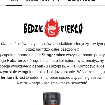
s dla miłośników ostrych sosów z dodatkiem słodyczy – w t
przez barrrdzo ostre pszczółki :)
ą zupełnie normalne, ale
Stinger
mimo wszystko potrafi porząd
cego
Habanero
, którego moc nieco koi naturalny, aromatyczny
 porcją wyrazistego
czosnku
i przypraw – Ha! Kompozycja idea
m stole w mgnieniu oka. I tak już zostanie. W Niemczech, g
fferhaus!)
, jest to jeden z najlepiej sprzedających się sosów 
Nic dziwnego – ten smak może uzależnić.