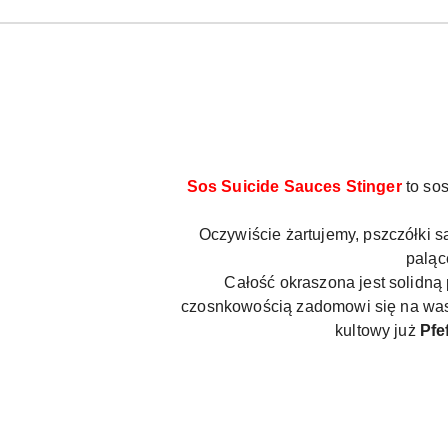
Sos Suicide Sauces Stinger
to so
Oczywiście żartujemy, pszczółki s
palą
Całość okraszona jest solidną
czosnkowością zadomowi się na waszy
kultowy już
Pfe