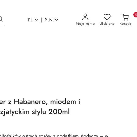
|
PL
PLN
Moje konto
Ulubione
Koszyk
ger z Habanero, miodem i
zjatyckim stylu 200ml
 miłośników ostrych sosów z dodatkiem słodyczy – w