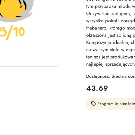
tym przypadku miodu wy
Oczywiście żartujemy, 
wszystko potrafi porzą
Habanero, którego moc 
okraszona jest solidną
Kompozycja idealna, sł
na waszym stole w mgni
ten sos jest produkowany
najlepiej sprzedającyc
Dostępność:
Średnia do
cena:
43.69
Program lojalnościo