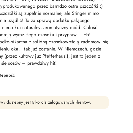
produkowanego przez barrrdzo ostre pszczółki :)
pszczółki są zupełnie normalne, ale Stinger mimo
dnie użądlić! To za sprawą dodatku palącego
nieco koi naturalny, aromatyczny miód. Całość
 porcją wyrazistego czosnku i przypraw – Ha!
odko-pikantna z solidną czosnkowością zadomowi się
eniu oka. I tak już zostanie. W Niemczech, gdzie
 (przez kultowy już Pfefferhaus!), jest to jeden z
h się sosów – prawdziwy hit!
stępność
wy dostępny jest tylko dla zalogowanych klientów.