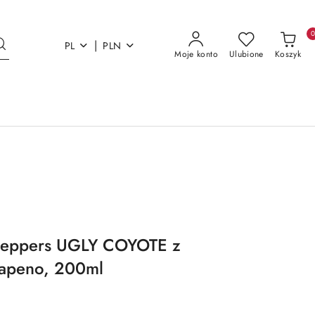
|
PL
PLN
Moje konto
Ulubione
Koszyk
i Peppers UGLY COYOTE z
lapeno, 200ml