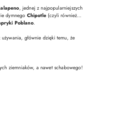
Jalapeno
, jednej z najpopularniejszych
stwie dymnego
Chipotle
(czyli również…
pryki Poblano
.
z używania, głównie dzięki temu, że
onych ziemniaków, a nawet schabowego!