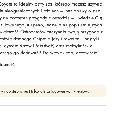
Coyote to idealny ostry sos, którego możesz używać
ie nieograniczonych ilościach – bez obawy o stan
ły na początek przygody z ostrością – uwiedzie Cię
rillowanego Jalapeno, jednej z najpopularniejszych
ej większość Ostrożerców zaczynała swoją przygodę z
rzystwie dymnego Chipotle (czyli również… papryki
ej dymem drzew liściastych) oraz meksykańskiej
 czego go dodawać? Do wszystkiego, oczywiście!
stępność
wy dostępny jest tylko dla zalogowanych klientów.