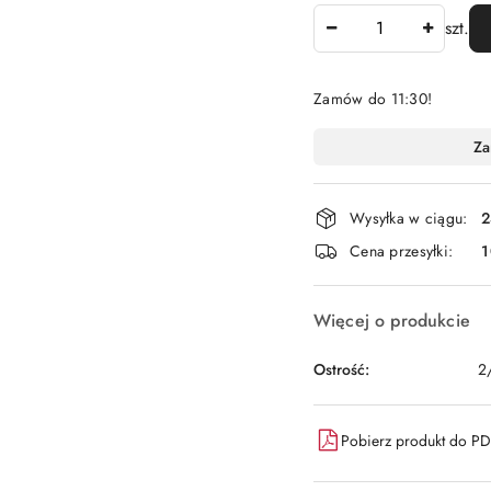
Ilość
szt.
Zamów do 11:30!
Dostępność
Za
i
dostawa
Wysyłka w ciągu:
2
Cena przesyłki:
1
Więcej o produkcie
Ostrość:
2
Pobierz produkt do P