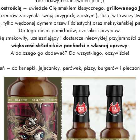
bez obawy o stan swoich jelit ;)
ostrością
– uwiedzie Cię smakiem klasycznego,
grillowanego 
strożerców zaczynała swoją przygodę z ostrym!). Tutaj w towarzy
o, tylko wędzonej dymem drzew liściastych) oraz meksykańskiej
pa
Do tego nieco pomidorów, czosnku i przypraw.
wdę smakowity, uzalezniający i dostarcza niezwykłej przyjemności 
większość składników pochodzi z własnej uprawy
.
A do czego go dodawać? Do wszystkiego, oczywiście!
eń – do kanapki, jajecznicy, parówek, pizzy, burgerów i piecz