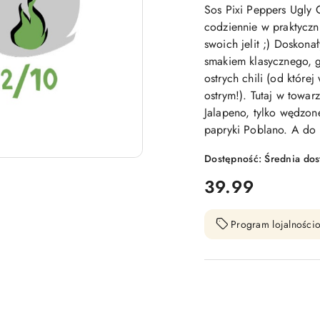
Sos Pixi Peppers Ugly 
codziennie w praktyczn
swoich jelit ;) Doskona
smakiem klasycznego, g
ostrych chili (od któr
ostrym!). Tutaj w towa
Jalapeno, tylko wędzon
papryki Poblano. A do
Dostępność:
Średnia do
cena:
39.99
Program lojalnościo