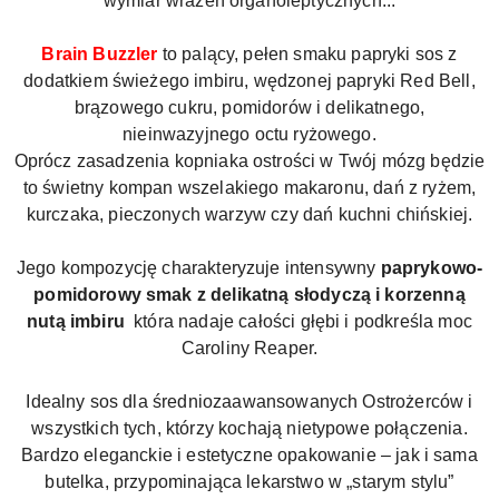
wymiar wrażeń organoleptycznych...
Brain Buzzler
to palący, pełen smaku papryki sos z
dodatkiem świeżego imbiru, wędzonej papryki Red Bell,
brązowego cukru, pomidorów i delikatnego,
nieinwazyjnego octu ryżowego.
Oprócz zasadzenia kopniaka ostrości w Twój mózg będzie
to świetny kompan wszelakiego makaronu, dań z ryżem,
kurczaka, pieczonych warzyw czy dań kuchni chińskiej.
Jego kompozycję charakteryzuje intensywny
paprykowo-
pomidorowy smak z delikatną słodyczą i korzenną
nutą imbiru
która nadaje całości głębi i podkreśla moc
Caroliny Reaper.
Idealny sos dla średniozaawansowanych Ostrożerców i
wszystkich tych, którzy kochają nietypowe połączenia.
Bardzo eleganckie i estetyczne opakowanie – jak i sama
butelka, przypominająca lekarstwo w „starym stylu”