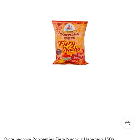
Ostre nachosy Poppamies Fiery Nacho z Habanero 150g