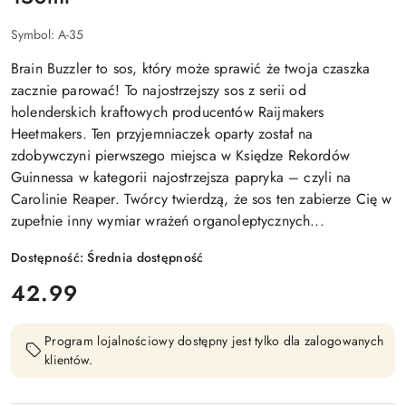
Symbol:
A-35
Brain Buzzler to sos, który może sprawić że twoja czaszka
zacznie parować! To najostrzejszy sos z serii od
holenderskich kraftowych producentów Raijmakers
Heetmakers. Ten przyjemniaczek oparty został na
zdobywczyni pierwszego miejsca w Księdze Rekordów
Guinnessa w kategorii najostrzejsza papryka – czyli na
Carolinie Reaper. Twórcy twierdzą, że sos ten zabierze Cię w
zupełnie inny wymiar wrażeń organoleptycznych...
Dostępność:
Średnia dostępność
cena:
42.99
Program lojalnościowy dostępny jest tylko dla zalogowanych
klientów.