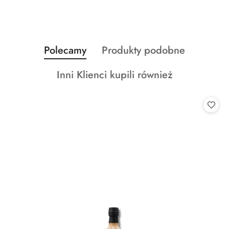
Produkty
Produkty
Polecamy
Produkty podobne
Pomiń karuzelę produktów
o
o
Produkty
Inni Klienci kupili również
statusie:
statusie:
o
statusie: