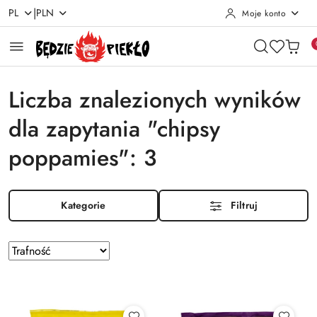
|
PL
PLN
Moje konto
Przejdź do treści głównej
Przejdź do wyszukiwarki
Przejdź do moje konto
Przejdź do menu głównego
Przejdź do stopki
Liczba znalezionych wyników
dla zapytania "chipsy
poppamies": 3
Kategorie
Filtruj
Zastosowano
Sortuj
według
sortowanie:
Trafność
.