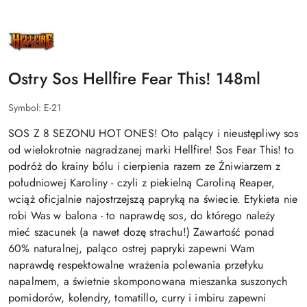
NAZWA
PRODUCENTA:
HELLFIRE
HOT
SAUCE
Ostry Sos Hellfire Fear This! 148ml
INC.
Symbol:
E-21
SOS Z 8 SEZONU HOT ONES! Oto palący i nieustępliwy sos
od wielokrotnie nagradzanej marki Hellfire! Sos Fear This! to
podróż do krainy bólu i cierpienia razem ze Żniwiarzem z
południowej Karoliny - czyli z piekielną Caroliną Reaper,
wciąż oficjalnie najostrzejszą papryką na świecie. Etykieta nie
robi Was w balona - to naprawdę sos, do którego należy
mieć szacunek (a nawet dozę strachu!) Zawartość ponad
60% naturalnej, paląco ostrej papryki zapewni Wam
naprawdę respektowalne wrażenia polewania przełyku
napalmem, a świetnie skomponowana mieszanka suszonych
pomidorów, kolendry, tomatillo, curry i imbiru zapewni