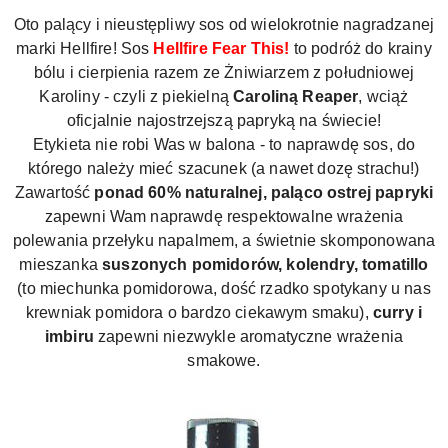
Oto palący i nieustępliwy sos od wielokrotnie nagradzanej
marki Hellfire! Sos
Hellfire Fear This!
to podróż do krainy
bólu i cierpienia razem ze Żniwiarzem z południowej
Karoliny - czyli z piekielną
Caroliną Reaper
, wciąż
oficjalnie najostrzejszą papryką na świecie!
Etykieta nie robi Was w balona - to naprawdę sos, do
którego należy mieć szacunek (a nawet dozę strachu!)
Zawartość
ponad 60% naturalnej, paląco ostrej papryki
zapewni Wam naprawdę respektowalne wrażenia
polewania przełyku napalmem, a świetnie skomponowana
mieszanka
suszonych pomidorów, kolendry, tomatillo
(to miechunka pomidorowa, dość rzadko spotykany u nas
krewniak pomidora o bardzo ciekawym smaku),
curry i
imbiru
zapewni niezwykle aromatyczne wrażenia
smakowe.