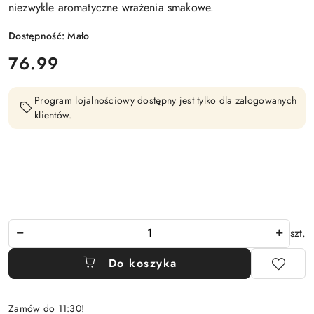
niezwykle aromatyczne wrażenia smakowe.
Dostępność:
Mało
cena:
76.99
Program lojalnościowy dostępny jest tylko dla zalogowanych
klientów.
Ilość
szt.
Do koszyka
Zamów do 11:30!