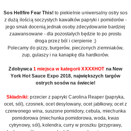
Sos Hellfire Fear This!
to piekielnie uniwersalny ostry sos
z dużą ilością soczystych kawałków papryki i pomidorów -
jego smak docenią jednak osoby zdecydowanie bardziej
zaawansowane - dla pozostałych będzie to po prostu
droga przez ból i cierpienie ;)
Polecamy do pizzy, burgerów, pieczonych ziemniaków,
zup, gulaszy i na kanapkę dla hardkorów.
Zdobywca
1 miejsca w kategorii XXXXHOT
na New
York Hot Sauce Expo 2018, największych targów
ostrych sosów na świecie!
Składniki:
przecier z papryki Carolina Reaper (papryka,
ocet, sól), czosnek, ocet desylowany, ocet jabłkowy, ocet z
czerwonego wina, suszone pomidory, cebula, miechunka
pomidorowa (miechunka pomidorowa, woda, kwas
cytrynowy, sól), kolendra, curry w proszku (przyprawy,