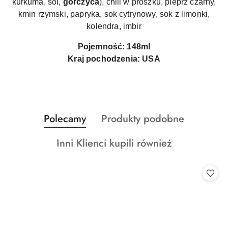
kurkuma, sól,
gorczyca
), chili w proszku, pieprz czarny,
kmin rzymski, papryka, sok cytrynowy, sok z limonki,
kolendra, imbir
Pojemność: 148ml
Kraj pochodzenia: USA
Produkty
Produkty
Polecamy
Produkty podobne
Pomiń karuzelę produktów
o
o
Produkty
Inni Klienci kupili również
statusie:
statusie:
o
statusie: