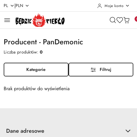
|
PL
PLN
Moje konto
Przejdź do treści głównej
Przejdź do wyszukiwarki
Przejdź do moje konto
Przejdź do menu głównego
Przejdź do stopki
Producent - PanDemonic
Liczba produktów:
0
Kategorie
Filtruj
Brak produktów do wyświetlenia
Dane adresowe