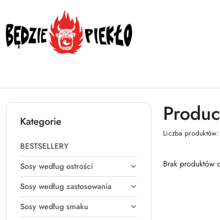
Przejdź do treści głównej
Przejdź do wyszukiwarki
Przejdź do moje konto
Przejdź do menu głównego
Przejdź do stopki
Produc
Kategorie
Liczba produktów
BESTSELLERY
Brak produktów d
Sosy według ostrości
Sosy według zastosowania
Sosy według smaku