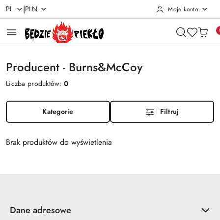
|
PL
PLN
Moje konto
Przejdź do treści głównej
Przejdź do wyszukiwarki
Przejdź do moje konto
Przejdź do menu głównego
Przejdź do stopki
Producent - Burns&McCoy
Liczba produktów:
0
Kategorie
Filtruj
Brak produktów do wyświetlenia
Dane adresowe